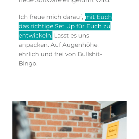
neue Software eingeführt wird.
Ich freue mich darauf,
mit Euch
das richtige Set Up für Euch zu
entwickeln.
Lasst es uns
anpacken. A
uf Augenhöhe,
ehrlich und frei von Bullshit-
Bingo.