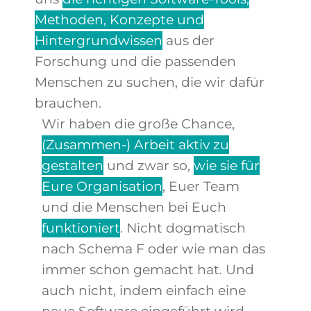
Methoden, Konzepte und
Hintergrundwissen
aus der
Forschung und die passenden
Menschen
zu suchen, die wir dafür
brauchen.
Wir haben die große Chance,
(
Zusammen-) Arbeit aktiv zu
gestalte
n
und zwar so,
wie sie für
Eure Organisation
, Euer Team
und die Menschen bei Euch
funktioniert
. Nicht dogmatisch
nach Schema F oder wie man das
immer schon gemacht hat. Und
auch nicht, indem einfach eine