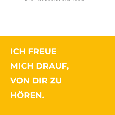
ICH FREUE
MICH DRAUF,
VON DIR ZU
HÖREN.