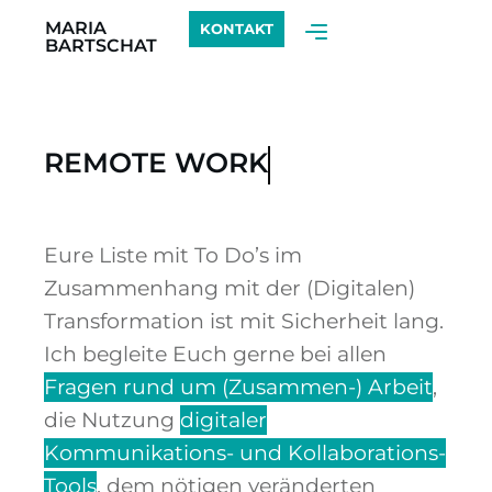
MARIA
KONTAKT
BARTSCHAT
REMOTE WORK
Eure Liste mit To Do’s im
Zusammenhang mit der (Digitalen)
Transformation ist mit Sicherheit lang.
Ich begleite Euch gerne bei allen
Fragen rund um (Zusammen-) Arbeit
,
die Nutzung
digitaler
Kommunikations- und Kollaborations-
Tools
, dem nötigen veränderten